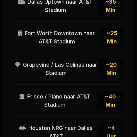
Dallas Uptown naar AT&T
~35
Stadium
Min
Fort Worth Downtown naar
~25
AT&T Stadium
Min
Grapevine / Las Colinas naar
~20
Stadium
Min
Frisco / Plano naar AT&T
~40
Stadium
Min
Houston NRG naar Dallas
~4
AT&T
Uur